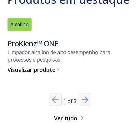
Alcalino
Alcalino
ProKlenz™ ONE
ProKle
Limpador alcalino de alto desempenho para
Limpador 
processos e pesquisas
Visualiz
Visualizar produto
1
of
3
Previous slide
Next slide
Ver tudo