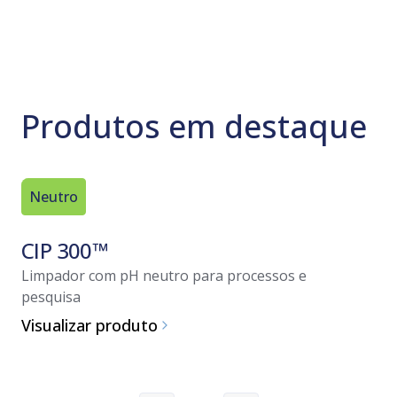
Produtos em destaque
Neutro
Neutro
CIP 300™
ProKle
Limpador com pH neutro para processos e
Detergent
pesquisa
Visualiz
Visualizar produto