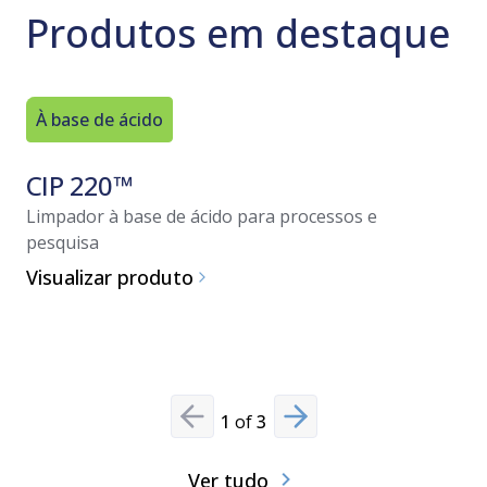
Produtos em destaque
À base de ácido
À base d
CIP 220™
CIP 20
ácido 
Limpador à base de ácido para processos e
pesquisa
Limpador 
Visualizar produto
pesquisa
Visualiz
1
of
3
Previous slide
Next slide
Ver tudo