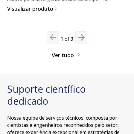
Visualizar produto
Visualiz
1
of
3
Previous slide
Next slide
Ver tudo
Suporte científico
dedicado
Nossa equipe de serviços técnicos, composta por
cientistas e engenheiros reconhecidos pelo setor,
oferece experiência excepcional em estratégias de