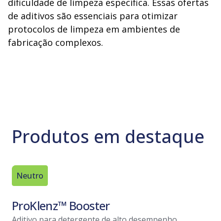
dificuldade de limpeza específica. Essas ofertas
de aditivos são essenciais para otimizar
protocolos de limpeza em ambientes de
fabricação complexos.
Produtos em destaque
Neutro
Aditivos
ProKlenz™ Booster
CIP Ad
Aditivo para detergente de alto desempenho
Intensifi