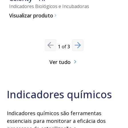
Autôn
Indicadores Biológicos e Incubadoras
Visualizar produto
Visuali
1
of
3
Previous slide
Next slide
Ver tudo
Indicadores químicos
Indicadores químicos são ferramentas
essenciais para monitorar a eficácia dos