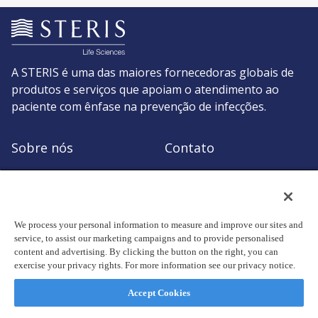
A STERIS é uma das maiores fornecedoras globais de
produtos e serviços que apoiam o atendimento ao
paciente com ênfase na prevenção de infecções.
Sobre nós
Contato
Solicitar um
Compre STERIS
orçamento
We process your personal information to measure and improve our sites and
service, to assist our marketing campaigns and to provide personalised
content and advertising. By clicking the button on the right, you can
exercise your privacy rights. For more information see our privacy notice.
© Direitos autorais 2026, STERIS plc. Todos os direitos reservados.
Escritório registrado: 70 Sir John Rogerson's Quay, Dublin 2 Ireland
Accept Cookies
Política de privacidade
Termos de uso