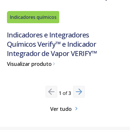
Indicadores químicos
Indicado
Indicadores e Integradores
Indica
Químicos Verify™ e Indicador
Steraf
Integrador de Vapor VERIFY™
Visualiz
Visualizar produto
1
of
3
Previous slide
Next slide
Ver tudo